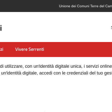
Unione dei Comuni Terre del Ca
i
zi
Vivere Serrenti
 utilizzare, con un'identità digitale unica, i servizi onli
i un'identità digitale, accedi con le credenziali del tuo ge