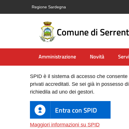
Vai al contenuto
Vai alla navigazione
Vai al footer
Regione Sardegna
Comune di Serrent
Amministrazione
Novità
Servi
SPID è il sistema di accesso che consente di
privati accreditati. Se sei già in possesso d
richiedila ad uno dei gestori.
Entra con SPID
Maggiori informazioni su SPID