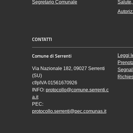
Segretario Comunale
Salute,
Autoriz
CONTATTI
Comune di Serrenti
Leggi 
Prenot
Via Nazionale 182, 09027 Serrenti
Segnal
(SU)
Richies
cf/pIVA 01561670926
INFO:
protocollo@comune.serrenti.c
a.it
PEC:
protocollo.serrenti@pec.comunas.it