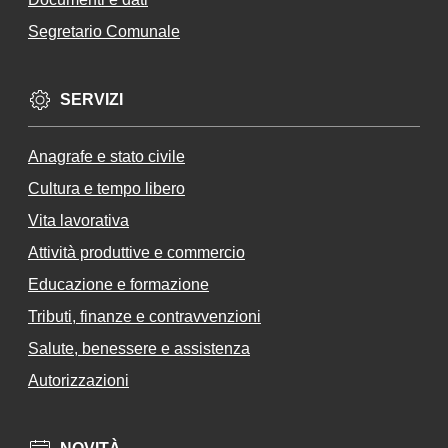
un
Segretario Comunale
i
Te
rre
SERVIZI
de
l
Anagrafe e stato civile
Ca
m
Cultura e tempo libero
pi
Vita lavorativa
da
Attività produttive e commercio
no
Educazione e formazione
Tributi, finanze e contravvenzioni
Salute, benessere e assistenza
Seguici
Autorizzazioni
su