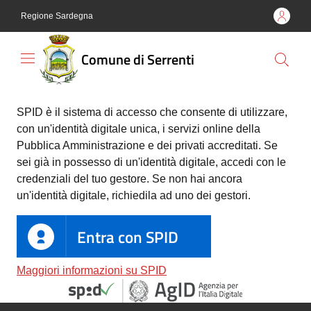
Vai al contenuto
Vai alla navigazione
Vai al footer
Regione Sardegna
Comune di Serrenti
Comune
SPID è il sistema di accesso che consente di utilizzare,
di
con un'identità digitale unica, i servizi online della
Serrenti
Pubblica Amministrazione e dei privati accreditati. Se
sei già in possesso di un'identità digitale, accedi con le
credenziali del tuo gestore. Se non hai ancora
un'identità digitale, richiedila ad uno dei gestori.
Amministrazione
Entra con SPID
Novità
Maggiori informazioni su SPID
Servizi