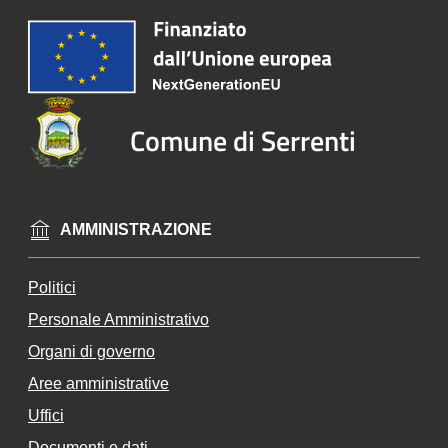
Vivere
Serrenti
Comune di Serrenti
Tutti
gli
argomenti...
AMMINISTRAZIONE
Politici
Un
Personale Amministrativo
io
ne
Organi di governo
de
Aree amministrative
i
Uffici
Co
m
Documenti e dati