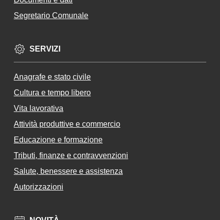
un
Segretario Comunale
i
Te
rre
SERVIZI
de
l
Anagrafe e stato civile
Ca
m
Cultura e tempo libero
pi
Vita lavorativa
da
Attività produttive e commercio
no
Educazione e formazione
Tributi, finanze e contravvenzioni
Salute, benessere e assistenza
Seguici
Autorizzazioni
su