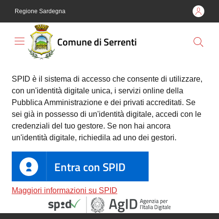
Vai al contenuto
Vai alla navigazione
Vai al footer
Regione Sardegna
Comune di Serrenti
Comune
SPID è il sistema di accesso che consente di utilizzare,
di
con un'identità digitale unica, i servizi online della
Serrenti
Pubblica Amministrazione e dei privati accreditati. Se
sei già in possesso di un'identità digitale, accedi con le
credenziali del tuo gestore. Se non hai ancora
un'identità digitale, richiedila ad uno dei gestori.
Amministrazione
Entra con SPID
Novità
Maggiori informazioni su SPID
Servizi