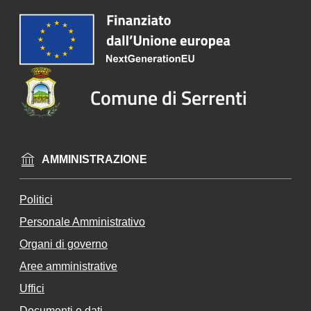
Vivere
Serrenti
Comune di Serrenti
Tutti
gli
argomenti...
AMMINISTRAZIONE
Politici
Un
Personale Amministrativo
io
ne
Organi di governo
de
Aree amministrative
i
Uffici
Co
m
Documenti e dati