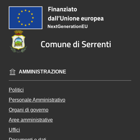
Vivere
Serrenti
Comune di Serrenti
Tutti
gli
argomenti...
AMMINISTRAZIONE
Politici
Un
Personale Amministrativo
io
ne
Organi di governo
de
Aree amministrative
i
Uffici
Co
m
Documenti e dati