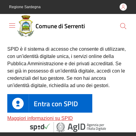
Vai al contenuto
Vai alla navigazione
Vai al footer
Regione Sardegna
Comune di Serrenti
Comune
SPID è il sistema di accesso che consente di utilizzare,
di
con un'identità digitale unica, i servizi online della
Serrenti
Pubblica Amministrazione e dei privati accreditati. Se
sei già in possesso di un'identità digitale, accedi con le
credenziali del tuo gestore. Se non hai ancora
un'identità digitale, richiedila ad uno dei gestori.
Amministrazione
Entra con SPID
Novità
Maggiori informazioni su SPID
Servizi