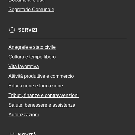
un
Segretario Comunale
i
Te
rre
SERVIZI
de
l
Anagrafe e stato civile
Ca
m
Cultura e tempo libero
pi
Vita lavorativa
da
Attività produttive e commercio
no
Educazione e formazione
Tributi, finanze e contravvenzioni
Salute, benessere e assistenza
Seguici
Autorizzazioni
su